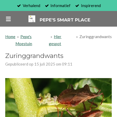
Verhalend
Informatief
Inspirerend
Ga
direct
PEPE'S SMART PLACE
naar
de
hoofdinhoud
Home
»
Pepe's
»
Hier
»
Zuringgrandwants
Moestuin
gespot
Zuringgrandwants
Gepubliceerd op 15 juli 2025 om 09:11