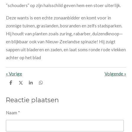
“schouders” op zijn halsschild geven hem een stoer uiterlijk.
Deze wants is een echte zonaanbidder en komt voor in
zonnige tuinen, graslanden, bosranden en zelfs stadsparken.
Hij houdt van planten zoals zuring, rabarber, duizendknoop—
en blijkbaar ook van Nieuw-Zeelandse spinazie! Hij zuigt
sappen uit bladeren en zaden, en laat soms ronde rode vlekken
achter op het blad
«
Vorige
Volgende
»
D
D
S
D
e
e
h
e
l
e
a
l
e
l
r
e
Reactie plaatsen
n
e
n
Naam *