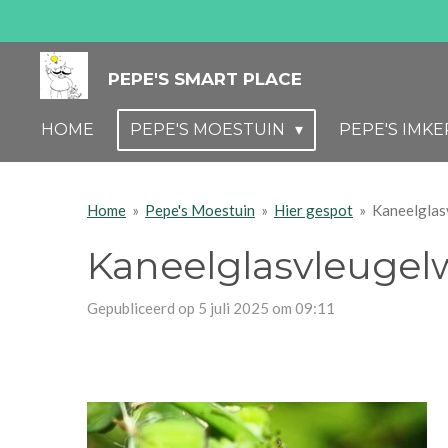
Ga
direct
naar
PEPE'S SMART PLACE
de
HOME
PEPE'S MOESTUIN
PEPE'S IMKE
hoofdinhoud
Home
»
Pepe's Moestuin
»
Hier gespot
»
Kaneelglas
Kaneelglasvleugel
Gepubliceerd op 5 juli 2025 om 09:11