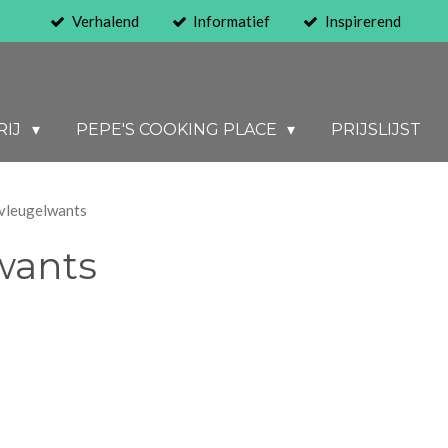
Verhalend
Informatief
Inspirerend
RIJ
PEPE'S COOKING PLACE
PRIJSLIJST
vleugelwants
wants