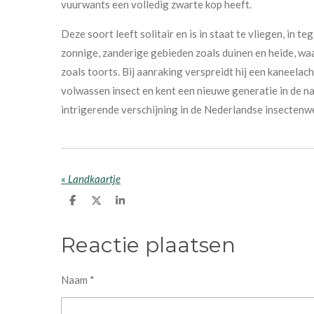
vuurwants een volledig zwarte kop heeft.
Deze soort leeft solitair en is in staat te vliegen, in t
zonnige, zanderige gebieden zoals duinen en heide, waa
zoals toorts. Bij aanraking verspreidt hij een kaneelac
volwassen insect en kent een nieuwe generatie in de na
intrigerende verschijning in de Nederlandse insectenw
«
Landkaartje
D
D
S
e
e
h
l
e
a
e
l
r
Reactie plaatsen
n
e
Naam *