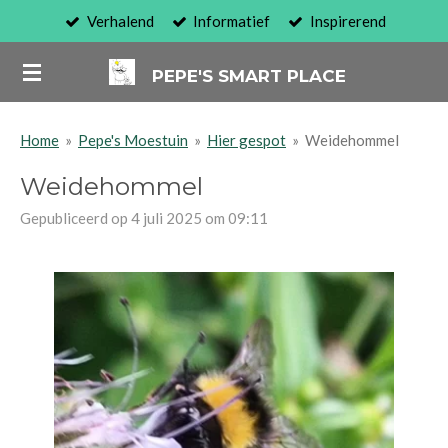
Verhalend
Informatief
Inspirerend
Ga
direct
PEPE'S SMART PLACE
naar
de
hoofdinhoud
Home
»
Pepe's Moestuin
»
Hier gespot
»
Weidehommel
Weidehommel
Gepubliceerd op 4 juli 2025 om 09:11