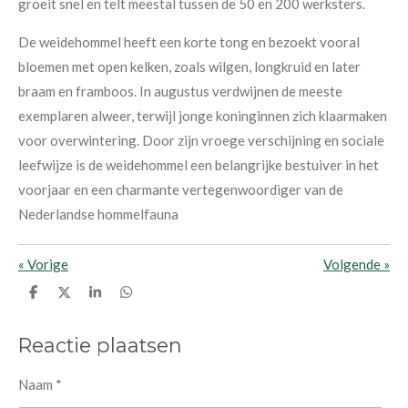
groeit snel en telt meestal tussen de 50 en 200 werksters.
De weidehommel heeft een korte tong en bezoekt vooral
bloemen met open kelken, zoals wilgen, longkruid en later
braam en framboos. In augustus verdwijnen de meeste
exemplaren alweer, terwijl jonge koninginnen zich klaarmaken
voor overwintering. Door zijn vroege verschijning en sociale
leefwijze is de weidehommel een belangrijke bestuiver in het
voorjaar en een charmante vertegenwoordiger van de
Nederlandse hommelfauna
«
Vorige
Volgende
»
D
D
S
D
e
e
h
e
l
e
a
l
e
l
r
e
Reactie plaatsen
n
e
n
Naam *