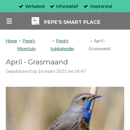
Verhalend
Informatief
Inspirerend
Ga
direct
PEPE'S SMART PLACE
naar
de
hoofdinhoud
Home
»
Pepe's
»
Pepe's
»
April -
Moestuin
tuinkalender
Grasmaand
April - Grasmaand
Gepubliceerd op 16 maart 2021 om 18:47