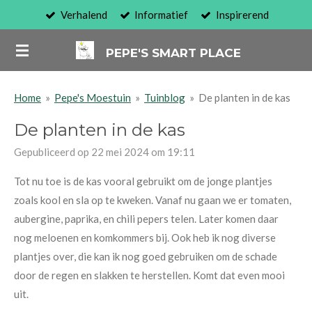
Verhalend
Informatief
Inspirerend
Ga
direct
PEPE'S SMART PLACE
naar
de
hoofdinhoud
Home
»
Pepe's Moestuin
»
Tuinblog
»
De planten in de kas
De planten in de kas
Gepubliceerd op 22 mei 2024 om 19:11
Tot nu toe is de kas vooral gebruikt om de jonge plantjes
zoals kool en sla op te kweken. Vanaf nu gaan we er tomaten,
aubergine, paprika, en chili pepers telen. Later komen daar
nog meloenen en komkommers bij. Ook heb ik nog diverse
plantjes over, die kan ik nog goed gebruiken om de schade
door de regen en slakken te herstellen. Komt dat even mooi
uit.