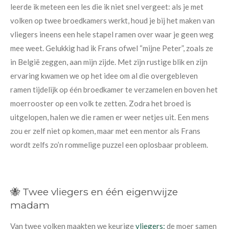
leerde ik meteen een les die ik niet snel vergeet: als je met
volken op twee broedkamers werkt, houd je bij het maken van
vliegers ineens een hele stapel ramen over waar je geen weg
mee weet. Gelukkig had ik Frans ofwel “mijne Peter”, zoals ze
in België zeggen, aan mijn zijde. Met zijn rustige blik en zijn
ervaring kwamen we op het idee om al die overgebleven
ramen tijdelijk op één broedkamer te verzamelen en boven het
moerrooster op een volk te zetten. Zodra het broed is
uitgelopen, halen we die ramen er weer netjes uit. Een mens
zou er zelf niet op komen, maar met een mentor als Frans
wordt zelfs zo’n rommelige puzzel een oplosbaar probleem.
🐝 Twee vliegers en één eigenwijze
madam
Van twee volken maakten we keurige
vliegers
:
de moer samen