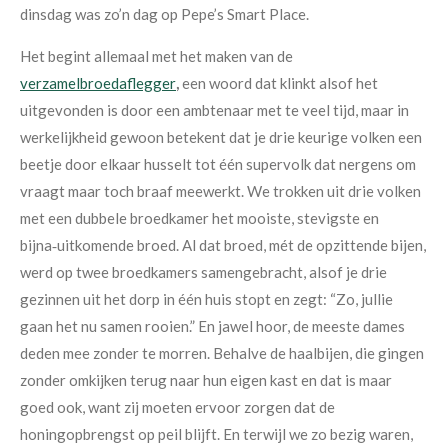
dinsdag was zo’n dag op Pepe’s Smart Place.
Het begint allemaal met het maken van de
verzamelbroedaflegger
,
een woord dat klinkt alsof het
uitgevonden is door een ambtenaar met te veel tijd, maar in
werkelijkheid gewoon betekent dat je drie keurige volken een
beetje door elkaar husselt tot één supervolk dat nergens om
vraagt maar toch braaf meewerkt. We trokken uit drie volken
met een dubbele broedkamer het mooiste, stevigste en
bijna‑uitkomende broed. Al dat broed, mét de opzittende bijen,
werd op twee broedkamers samengebracht, alsof je drie
gezinnen uit het dorp in één huis stopt en zegt: “Zo, jullie
gaan het nu samen rooien.” En jawel hoor, de meeste dames
deden mee zonder te morren. Behalve de haalbijen, die gingen
zonder omkijken terug naar hun eigen kast en dat is maar
goed ook, want zij moeten ervoor zorgen dat de
honingopbrengst op peil blijft. En terwijl we zo bezig waren,