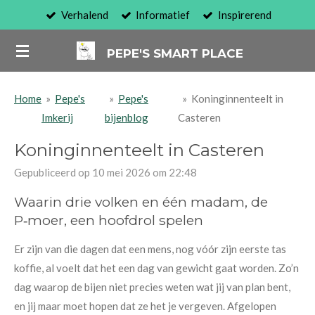
Verhalend
Informatief
Inspirerend
Ga
direct
PEPE'S SMART PLACE
naar
de
hoofdinhoud
Home
»
Pepe's
»
Pepe's
»
Koninginnenteelt in
Imkerij
bijenblog
Casteren
Koninginnenteelt in Casteren
Gepubliceerd op 10 mei 2026 om 22:48
Waarin drie volken en één madam, de
P‑moer, een hoofdrol spelen
Er zijn van die dagen dat een mens, nog vóór zijn eerste tas
koffie, al voelt dat het een dag van gewicht gaat worden. Zo’n
dag waarop de bijen niet precies weten wat jij van plan bent,
en jij maar moet hopen dat ze het je vergeven. Afgelopen