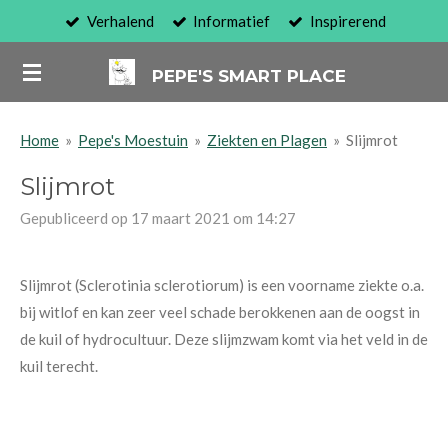
Verhalend
Informatief
Inspirerend
Ga
direct
PEPE'S SMART PLACE
naar
de
hoofdinhoud
Home
»
Pepe's Moestuin
»
Ziekten en Plagen
»
Slijmrot
Slijmrot
Gepubliceerd op 17 maart 2021 om 14:27
Slijmrot (Sclerotinia sclerotiorum) is een voorname ziekte o.a.
bij witlof en kan zeer veel schade berokkenen aan de oogst in
de kuil of hydrocultuur. Deze slijmzwam komt via het veld in de
kuil terecht.