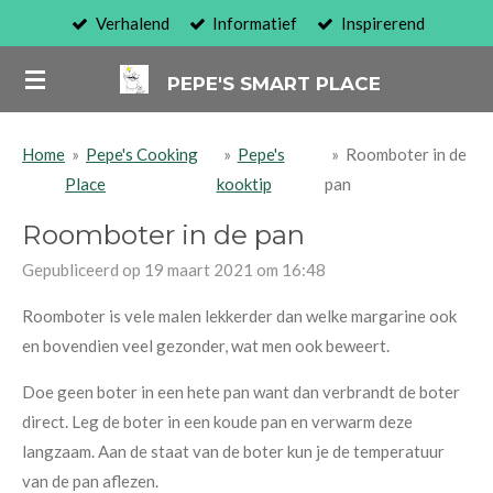
Verhalend
Informatief
Inspirerend
Ga
direct
PEPE'S SMART PLACE
naar
de
hoofdinhoud
Home
»
Pepe's Cooking
»
Pepe's
»
Roomboter in de
Place
kooktip
pan
Roomboter in de pan
Gepubliceerd op 19 maart 2021 om 16:48
Roomboter is vele malen lekkerder dan welke margarine ook
en bovendien veel gezonder, wat men ook beweert.
Doe geen boter in een hete pan want dan verbrandt de boter
direct. Leg de boter in een koude pan en verwarm deze
langzaam. Aan de staat van de boter kun je de temperatuur
van de pan aflezen.