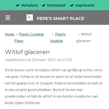
Verhalend
Informatief
Inspirerend
Ga
direct
PEPE'S SMART PLACE
naar
de
hoofdinhoud
Home
»
Pepe's Cooking
»
Pepe's
»
Witlof
Place
kooktip
glaceren
Witlof glaceren
Gepubliceerd op 20 maart 2021 om 12:10
Kook mooie vaste stronkjes witlof, van gelijke grootte, verre
van gaar. Schep ze uit de pan en spoel ze af onder koud water
om het gaarproces te stoppen. Snijd ze doormidden en laat ze
in een vergiet goed uitlekken. Bestuif ze met wat
poedersuiker en bak de witlof in een beetje roomboter aan
beide zijden lichtbruin.